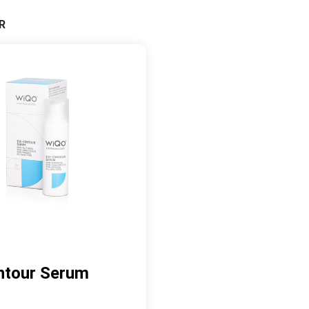
R
ntour Serum