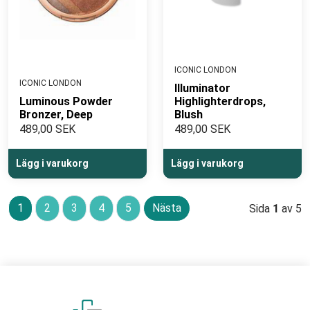
ICONIC LONDON
ICONIC LONDON
Illuminator
Luminous Powder
Highlighterdrops,
Bronzer, Deep
Blush
489,00 SEK
489,00 SEK
Lägg i varukorg
Lägg i varukorg
1
2
3
4
5
Nästa
Sida
1
av 5