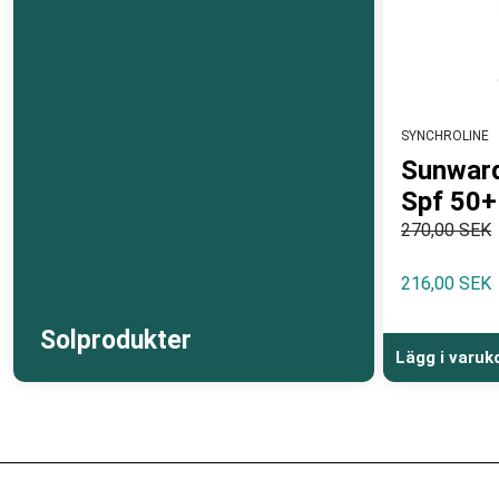
SYNCHROLINE
Sunwar
Spf 50+
270,00 SEK
216,00 SEK
Solprodukter
Lägg i varuk