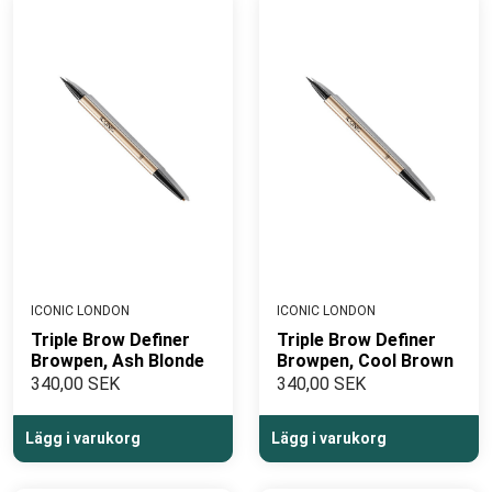
att deras produkter har en vetenskaplig grund som
säkerställer både effektivitet och säkerhet.
SYNCHROLINE®
- Scientifically Proven Skincare
ICONIC LONDON
ICONIC LONDON
Triple Brow Definer
Triple Brow Definer
Browpen, Ash Blonde
Browpen, Cool Brown
340,00 SEK
340,00 SEK
Lägg i varukorg
Lägg i varukorg