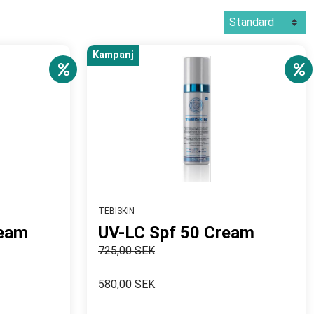
Kampanj
TEBISKIN
ream
UV-LC Spf 50 Cream
725,00 SEK
580,00 SEK