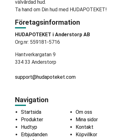
välvårdad hud.
Ta hand om Din hud med HUDAPOTEKET!
Företagsinformation
HUDAPOTEKET i Anderstorp AB
Org.nr: 559181-5716
Hantverkargatan 9
334 33 Anderstorp
support@hudapoteket.com
Navigation
Startsida
Om oss
Produkter
Mina sidor
Hudtyp
Kontakt
Erbjudanden
Köpvillkor