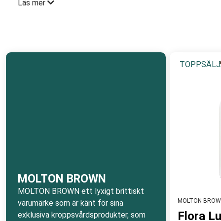
Läs mer
MOLTON BROWN duschgeléer, bodylotion handtvålar och handk
långvarig och behaglig doft. Det finns flera signature scents
MOLTON BROWN kombinerar traditionella botaniska element 
rengöring, utan omfamnar huden med en exklusiv doft, vilket
TOPPSÄLJ
MOLTON BROWN
- Vardagslyx för både honom och henne
MOLTON BROWN
MOLTON BROWN ett lyxigt brittiskt
MOLTON BROW
varumärke som är känt för sina
Flora L
exklusiva kroppsvårdsprodukter, som