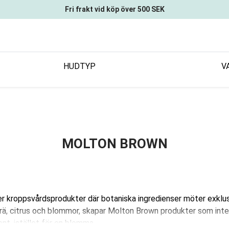
Fri frakt vid köp över 500 SEK
HUDTYP
V
MOLTON BROWN
kroppsvårdsprodukter där botaniska ingredienser möter exklusi
trä, citrus och blommor, skapar Molton Brown produkter som inte
nt, istället för en blomma.