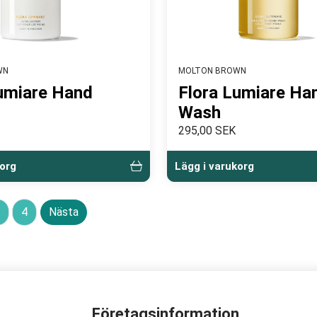
WN
MOLTON BROWN
umiare Hand
Flora Lumiare Ha
Wash
295,00 SEK
korg
Lägg i varukorg
4
Nästa
Företagsinformation