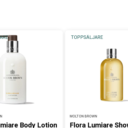
rämer är rikt berikade med naturliga ingredienser. Varumärket 
, allt från blommigt och sött till orientaliskt och maskulint.
med modern teknologi för att skapa en lyxig, hudvänlig uppleve
 gör varje användning till en spa-liknande upplevelse.
ARE
TOPPSÄLJARE
N
MOLTON BROWN
umiare Body Lotion
Flora Lumiare Sho