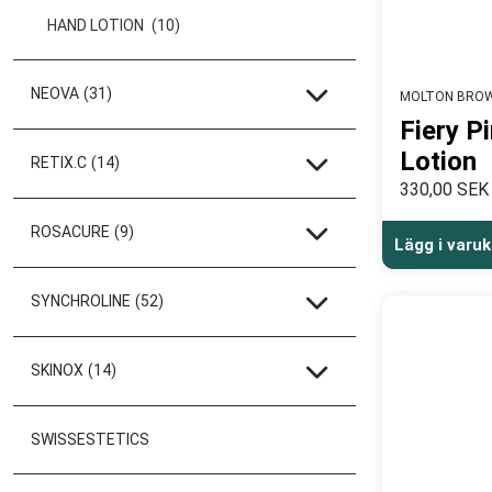
HAND LOTION
(10)
NEOVA
(31)
MOLTON BRO
Fiery P
Lotion
RETIX.C
(14)
330,00 SEK
ROSACURE
(9)
Lägg i varu
SYNCHROLINE
(52)
SKINOX
(14)
SWISSESTETICS