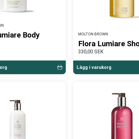
WN
umiare Body
MOLTON BROWN
Flora Lumiare Sh
330,00 SEK
korg
Lägg i varukorg