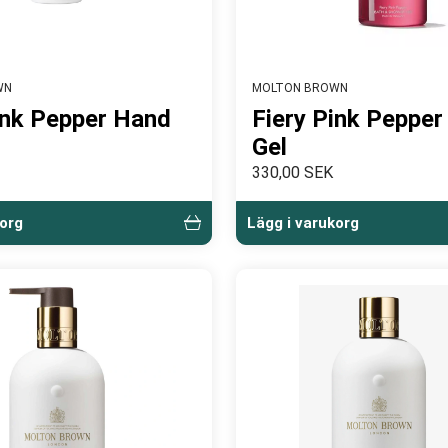
WN
MOLTON BROWN
ink Pepper Hand
Fiery Pink Peppe
Gel
330,00 SEK
korg
Lägg i varukorg