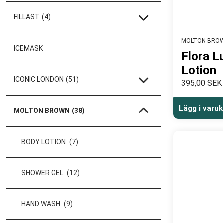
FILLAST
(4)
MOLTON BRO
ICEMASK
Flora L
Lotion
ICONIC LONDON
(51)
395,00 SEK
Lägg i varu
MOLTON BROWN
(38)
BODY LOTION
(7)
SHOWER GEL
(12)
HAND WASH
(9)