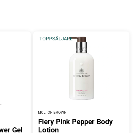
är särskilt känt för sina
signature scents
, som ger en
lse. Produkterna ger inte bara intensiv återfuktning och
TOPPSÄLJARE
MOLTON BROWN
Fiery Pink Pepper Body
wer Gel
Lotion