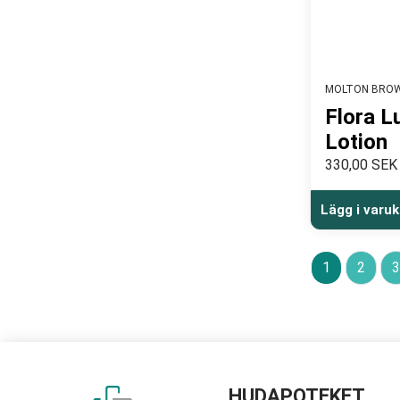
MOLTON BRO
Flora L
Lotion
330,00 SEK
Lägg i varu
1
2
3
HUDAPOTEKET