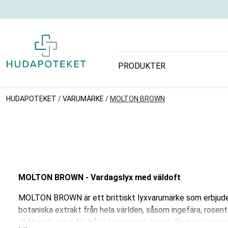
PRODUKTER
HUDAPOTEKET
/
VARUMÄRKE
/
MOLTON BROWN
MOLTON BROWN - Vardagslyx med väldoft
MOLTON BROWN är ett brittiskt lyxvarumärke som erbjuder 
botaniska extrakt från hela världen, såsom ingefära, rosen
doftupplevelse för både honom och henne. En trevlig prese