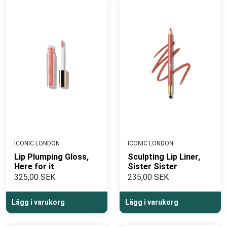
att deras produkter har en vetenskaplig grund som
säkerställer både effektivitet och säkerhet.
SYNCHROLINE®
- Scientifically Proven Skincare
ICONIC LONDON
ICONIC LONDON
Lip Plumping Gloss,
Sculpting Lip Liner,
Here for it
Sister Sister
325,00 SEK
235,00 SEK
Lägg i varukorg
Lägg i varukorg