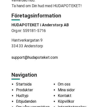
välvårdad hud.
Ta hand om Din hud med HUDAPOTEKET!
Företagsinformation
HUDAPOTEKET i Anderstorp AB
Org.nr: 559181-5716
Hantverkargatan 9
334 33 Anderstorp
support@hudapoteket.com
Navigation
Startsida
Om oss
Produkter
Mina sidor
Hudtyp
Kontakt
Erbjudanden
Köpvillkor