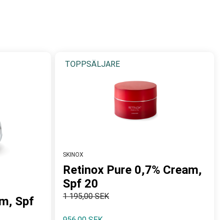
TOPPSÄLJARE
SKINOX
Retinox Pure 0,7% Cream,
Spf 20
1 195,00 SEK
m, Spf
956,00 SEK