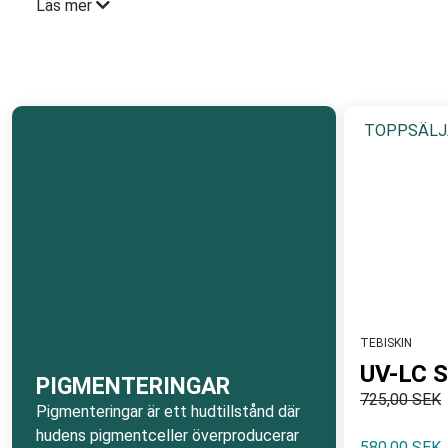
Läs mer
TOPPSÄLJ
TEBISKIN
UV-LC S
PIGMENTERINGAR
725,00 SEK
Pigmenteringar är ett hudtillstånd där
hudens pigmentceller överproducerar
580,00 SEK