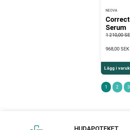
NEOVA
Correct
Serum
1 210,00 S
968,00 SEK
Lägg i varu
1
2
3
HUDAPOTEKET