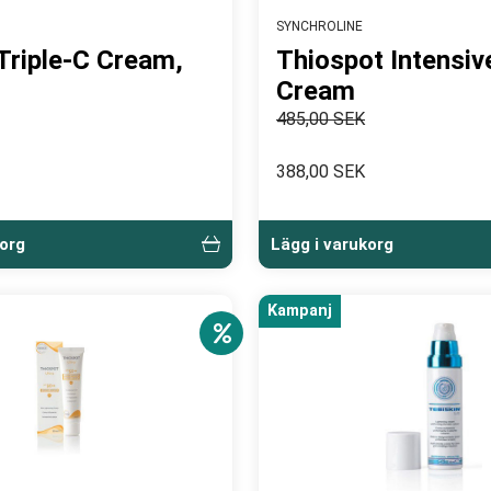
SYNCHROLINE
 Triple-C Cream,
Thiospot Intensiv
Cream
485,00 SEK
388,00 SEK
korg
Lägg i varukorg
Kampanj