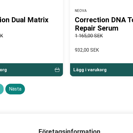
NEOVA
ion Dual Matrix
Correction DNA T
Repair Serum
EK
1 165,00 SEK
932,00 SEK
korg
Lägg i varukorg
Nästa
Företagsinformation