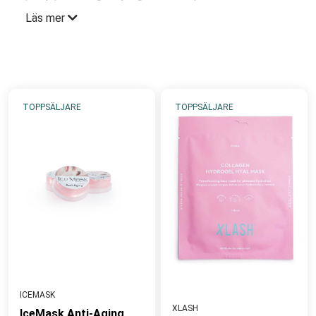
som komplement till din dagliga rutin när du vill ta
Läs mer
hand om huden på bästa sätt och mer aktivt
förebygga och vårda. Det finns masker i alla former.
Sheet Mask som passar perfekt som snabb
uppfräschning med fukt och/eller renande
egenskaper. Over-night Masker som berikar, ger
TOPPSÄLJARE
TOPPSÄLJARE
näring och revitaliserar över natten samt de mer
klassiska maskerna som anpassas efter hudtyp,
hudkvalitet och indikation. Dessa sköljs vanligtvis av
efter full verkningstid,15-30 minuter.
Rätt strategi är att förstärka den dagliga
hudvårdsrutinen med Mask som mer aktiv
hemvårdsbehandling om ditt mål är att ge maximal
uppmärksamhet.
ICEMASK
XLASH
IceMask Anti-Aging