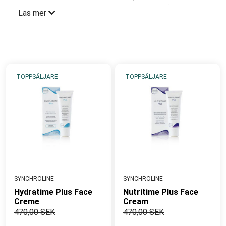
och att förnya sig. Nattkräm ger ett stöd åt hudens
Läs mer
självreparerande förmåga. En förmåga som över tid
blir nedsatt varför olika hudförändringar som
rynkor-/linjer och pigmenteringar blir mer
framtträdande. Nattkräm är vanligtvis rikare och mer
närande än dagkräm. Den ger huden optimala
TOPPSÄLJARE
TOPPSÄLJARE
förutsättningar att bevara hudens ungdomliga
fräschör för att vakna mjuk, återfuktad och strålande,
redo att möta en ny dag.
Rätt strategi är välja nattkräm med mer aktiva
ingredienser som stödjer hudens rejuvenerande
egenskaper, stimulerar cellförnyelse och
återuppbyggnad.
SYNCHROLINE
SYNCHROLINE
Hydratime Plus Face
Nutritime Plus Face
Creme
Cream
470,00 SEK
470,00 SEK