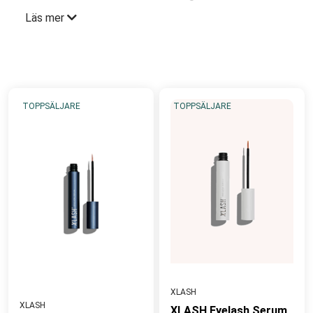
fransväxt.
Produkterna är veganska, cruelty-free, och
Läs mer
tillverkas i Sverige sedan 2023, med fokus på
hållbarhet i förpackningar och logistik.
Xlash är känt
för sina kliniskt och dermatologiskt testade formler
som är säkra för kosmetisk användning, med ett mål
att erbjuda effektiva och prisvärda
TOPPSÄLJARE
TOPPSÄLJARE
skönhetslösningar.
XLASH
XLASH
XLASH Eyelash Serum