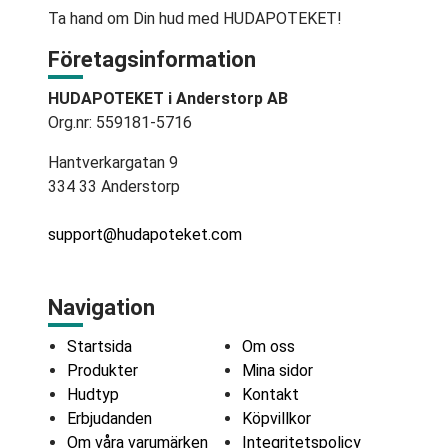
Ta hand om Din hud med HUDAPOTEKET!
Företagsinformation
HUDAPOTEKET i Anderstorp AB
Org.nr: 559181-5716
Hantverkargatan 9
334 33 Anderstorp
support@hudapoteket.com
Navigation
Startsida
Om oss
Produkter
Mina sidor
Hudtyp
Kontakt
Erbjudanden
Köpvillkor
Om våra varumärken
Integritetspolicy