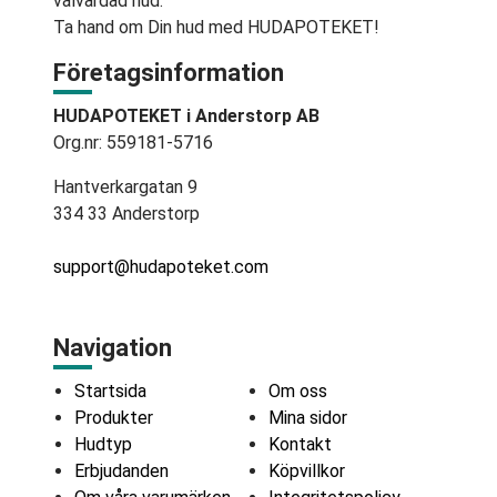
välvårdad hud.
Ta hand om Din hud med HUDAPOTEKET!
Företagsinformation
HUDAPOTEKET i Anderstorp AB
Org.nr: 559181-5716
Hantverkargatan 9
334 33 Anderstorp
support@hudapoteket.com
Navigation
Startsida
Om oss
Produkter
Mina sidor
Hudtyp
Kontakt
Erbjudanden
Köpvillkor