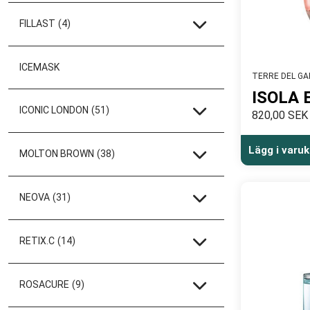
FILLAST
(4)
ICEMASK
TERRE DEL G
ISOLA 
ICONIC LONDON
(51)
820,00 SEK
Lägg i varu
MOLTON BROWN
(38)
NEOVA
(31)
RETIX.C
(14)
ROSACURE
(9)