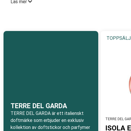
Läs mer
TERRE DEL GARDA blandar en stark koppling till naturen me
den friska, blommiga och citrusfriska doften vid Gardasjän
TERRE DEL GARDA
- Italienska exklusiva doftprodukter
TOPPSÄLJ
TERRE DEL GARDA
TERRE DEL GARDA är ett italienskt
TERRE DEL GA
doftmärke som erbjuder en exklusiv
ISOLA 
kollektion av doftstickor och parfymer