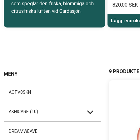
som speglar den friska, blommiga och
820,00 SEK
citrusfriska luften vid Gardasjön.
Lägg i varuk
9 PRODUKTE
MENY
ACTV8SKN
AKNICARE
(10)
DREAMWEAVE