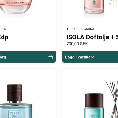
ARDA
TERRE DEL GARDA
Edp
ISOLA Doftolja + 
700,00 SEK
korg
Lägg i varukorg