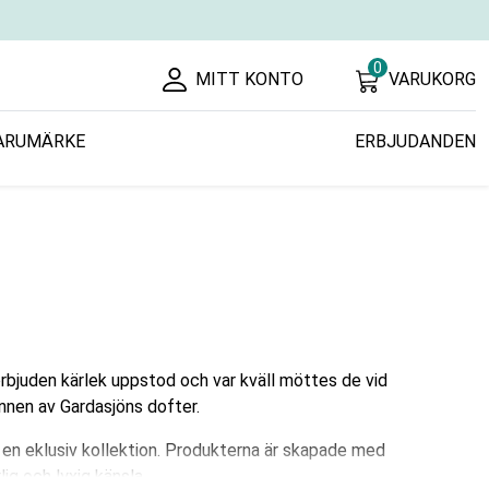
0
MITT KONTO
VARUKORG
ARUMÄRKE
ERBJUDANDEN
bjuden kärlek uppstod och var kväll möttes de vid
nnen av Gardasjöns dofter.
en eklusiv kollektion. Produkterna är skapade med
ig och lyxig känsla.