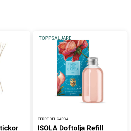
apa sina unika doftprodukter. Exklusiva dofter som speglar
ch exklusiv känsla
TOPPSÄLJARE
TERRE DEL GARDA
tickor
ISOLA Doftolja Refill