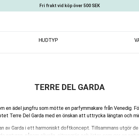
Fri frakt vid köp över 500 SEK
HUDTYP
V
TERRE DEL GARDA
m en ädel jungfru som mötte en parfymmakare från Venedig. För
ptet Terre Del Garda med en önskan att uttrycka längtan och mi
av Garda i ett harmoniskt doftkoncept. Tillsammans utgör de 
 naturen, såsom olivolja, citrongräs och örter, som ger en naturl