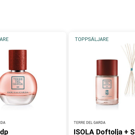
d italienskt hantverkstradition och modern teknologi för att sk
. Med var användning omfamnas huden i en mjuk, långvarig doft o
ARE
TOPPSÄLJARE
RDA
TERRE DEL GARDA
Edp
ISOLA Doftolja + S