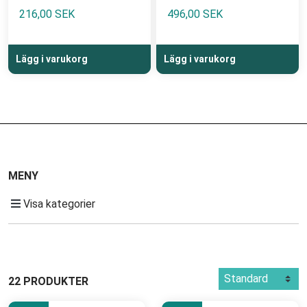
Rätt strategi är daglig användning av uv-skydd som är
216,00 SEK
496,00 SEK
avgörande för en frisk, jämn och strålande hud
Lägg i varukorg
Lägg i varukorg
MENY
Visa kategorier
22 PRODUKTER