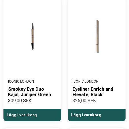
att deras produkter har en vetenskaplig grund som
säkerställer både effektivitet och säkerhet.
SYNCHROLINE®
- Scientifically Proven Skincare
ICONIC LONDON
ICONIC LONDON
Smokey Eye Duo
Eyeliner Enrich and
Kajal, Juniper Green
Elevate, Black
309,00 SEK
325,00 SEK
Lägg i varukorg
Lägg i varukorg