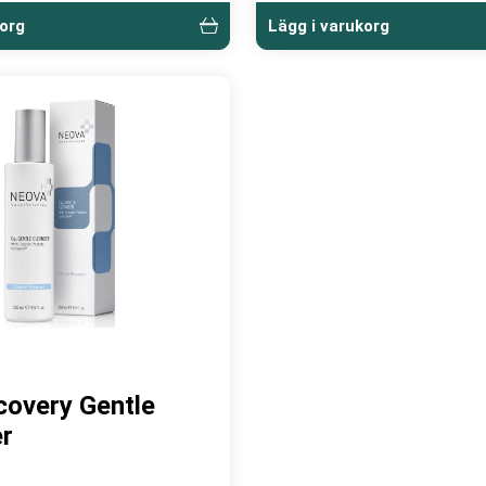
korg
Lägg i varukorg
overy Gentle
r