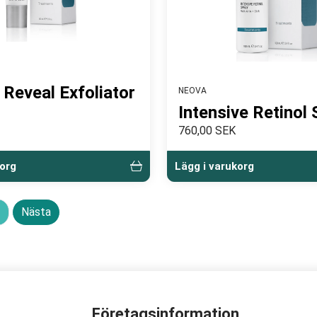
 Reveal Exfoliator
NEOVA
Intensive Retinol 
760,00 SEK
korg
Lägg i varukorg
Nästa
Företagsinformation