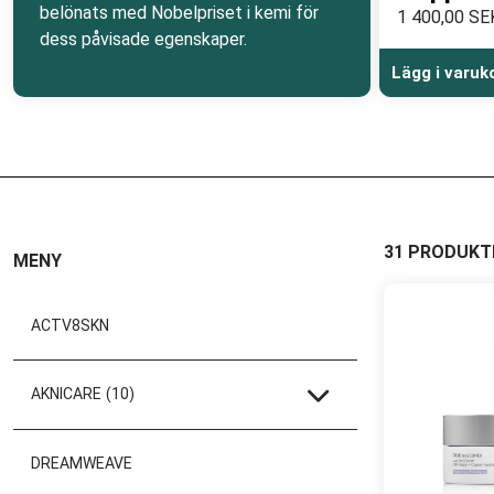
belönats med Nobelpriset i kemi för
1 400,00 SE
dess påvisade egenskaper.
Lägg i varuk
31 PRODUKT
MENY
ACTV8SKN
AKNICARE
(10)
DREAMWEAVE