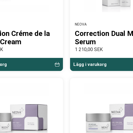
NEOVA
ion Créme de la
Correction Dual M
 Cream
Serum
EK
1 210,00 SEK
korg
Lägg i varukorg