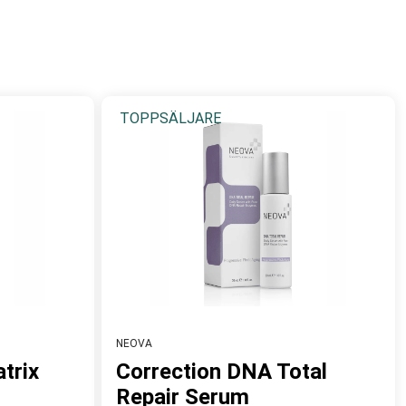
ll i att stimulera hudens egna reparationsprocesser och
minst på ljusåldrad hud), stärka hudens barriär, skydda
lförnyelse, effektiv hudföryngring eller skydd mot
TOPPSÄLJARE
ör att ge dig som kund den allra bästa hudvården, baserat
per och hudtillstånd. Oavsett vilket behov du har ger NEOVA
sision ger huden optimalt skydd, främjar kollagenproduktion
ehandlingar, At-home-Peels.
NEOVA
trix
Correction DNA Total
Repair Serum