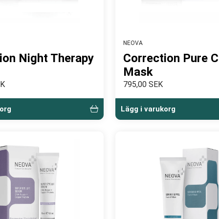
NEOVA
ion Night Therapy
Correction Pure 
Mask
EK
795,00 SEK
korg
Lägg i varukorg