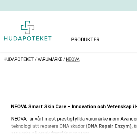
PRODUKTER
HUDAPOTEKET
/
VARUMÄRKE
/
NEOVA
NEOVA Smart Skin Care – Innovation och Vetenskap i
NEOVA, är vårt mest prestigfyllda varumärke inom Avance
teknologi att reparera DNA skador (
DNA Repair Enzym),
ä
att verka på orsak framför symptom.