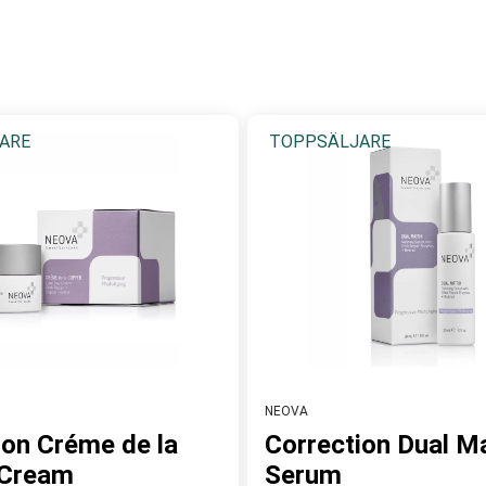
 där deras unika
Copper Peptide Complex
spelar en central ro
ologi har NEOVA egenskaper att verka vävnadsreparerande (inte 
ivå. Oavsett om du önskar djup återfuktning, stimulering av cel
 effektiv hudvård.
ARE
TOPPSÄLJARE
nell och resultatinriktad hudvård. Ett hudvårdsmärke vi valt f
ga resultat. NEOVA finns i olika serier designad för olika hudty
a och återställa hudens naturliga balans och lyster samt med pre
vård för Psoriasis och Atopisk eksem samt effektiva hemvårdsb
et
NEOVA
ion Créme de la
Correction Dual Ma
 Cream
Serum