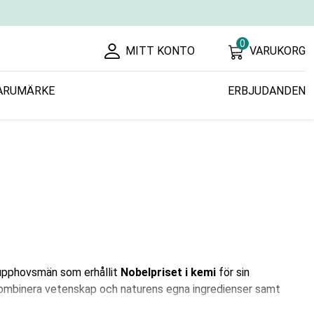
0
MITT KONTO
VARUKORG
ARUMÄRKE
ERBJUDANDEN
 upphovsmän som erhållit
Nobelpriset i kemi
för sin
 kombinera vetenskap och naturens egna ingredienser samt