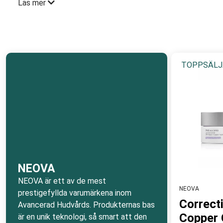
Läs mer
NEOVA har utvecklat en patenterad banbrytande teknologi,
skydda mot yttre påverkan. Tack vare den banbrytande tekn
mot mijöpåverkan och motverka ålderstecken på molekylär n
miljömässiga stressfaktorer, erbjuder NEOVAS produkter en
TOPPSÄLJ
NEOVA är för den medvetna konsumenten som söker professio
på forskning och kvalitet som på molekylärnivå skapar synli
dig förutsättningar att kvalitetsförbättra, föryngra, stärk
och reducerar ålderstecken. Serien omfattar även special
NEOVA Smart Skin Care
- Så smart att dess teknologi belönats med Nobelpris
NEOVA
NEOVA är ett av de mest
NEOVA
prestigefyllda varumärkena inom
Correct
Avancerad Hudvårds. Produkternas bas
Copper
är en unik teknologi, så smart att den