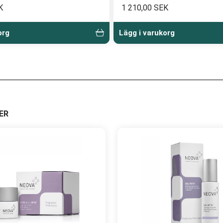
K
1 210,00 SEK
org
Lägg i varukorg
ER