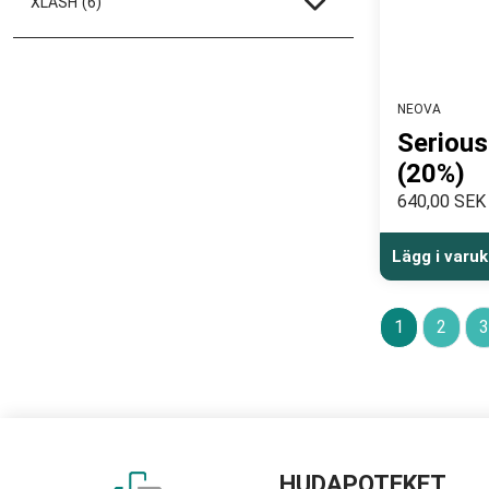
XLASH
(6)
NEOVA
Serious
(20%)
640,00 SEK
Lägg i varu
1
2
3
HUDAPOTEKET