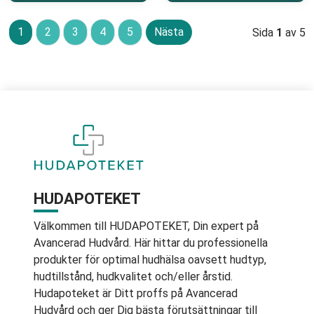
1
2
3
4
5
Nästa
Sida
1
av 5
HUDAPOTEKET
Välkommen till HUDAPOTEKET, Din expert på
Avancerad Hudvård. Här hittar du professionella
produkter för optimal hudhälsa oavsett hudtyp,
hudtillstånd, hudkvalitet och/eller årstid.
Hudapoteket är Ditt proffs på Avancerad
Hudvård och ger Dig bästa förutsättningar till