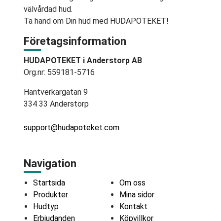
välvårdad hud.
Ta hand om Din hud med HUDAPOTEKET!
Företagsinformation
HUDAPOTEKET i Anderstorp AB
Org.nr: 559181-5716
Hantverkargatan 9
334 33 Anderstorp
support@hudapoteket.com
Navigation
Startsida
Om oss
Produkter
Mina sidor
Hudtyp
Kontakt
Erbjudanden
Köpvillkor