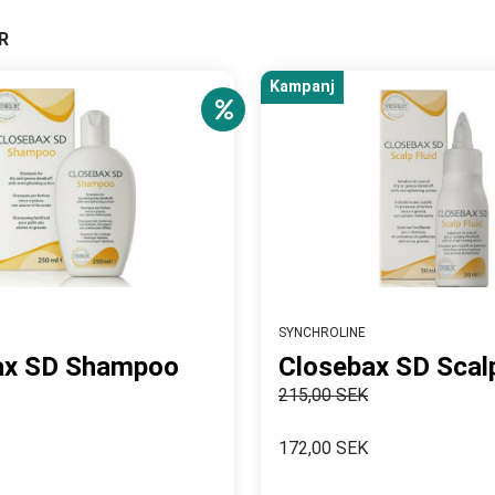
R
Kampanj
SYNCHROLINE
ax SD Shampoo
Closebax SD Scalp
215,00 SEK
172,00 SEK