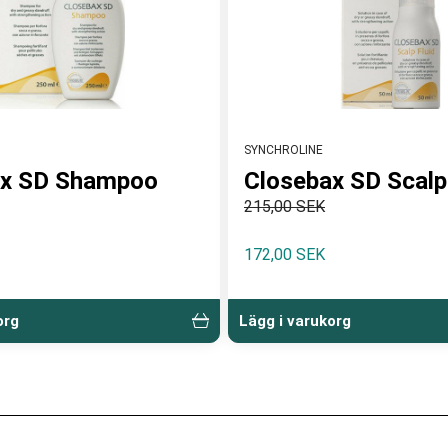
SYNCHROLINE
ax SD Shampoo
Closebax SD Scalp
215,00 SEK
172,00 SEK
org
Lägg i varukorg