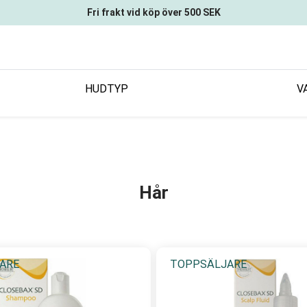
Fri frakt vid köp över 500 SEK
HUDTYP
V
Hår
ARE
TOPPSÄLJARE