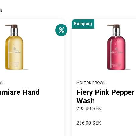
R
Kampanj
WN
MOLTON BROWN
umiare Hand
Fiery Pink Peppe
Wash
295,00 SEK
236,00 SEK