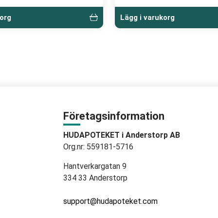
korg
Lägg i varukorg
Företagsinformation
HUDAPOTEKET i Anderstorp AB
Org.nr: 559181-5716
Hantverkargatan 9
334 33 Anderstorp
support@hudapoteket.com