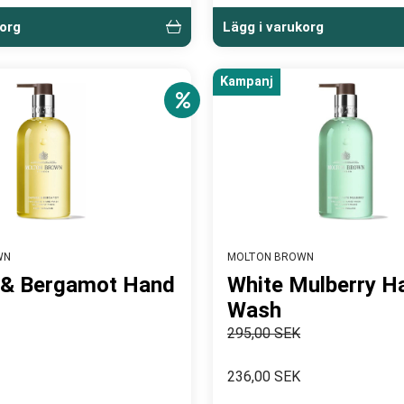
korg
Lägg i varukorg
Kampanj
WN
MOLTON BROWN
 & Bergamot Hand
White Mulberry H
Wash
295,00 SEK
236,00 SEK