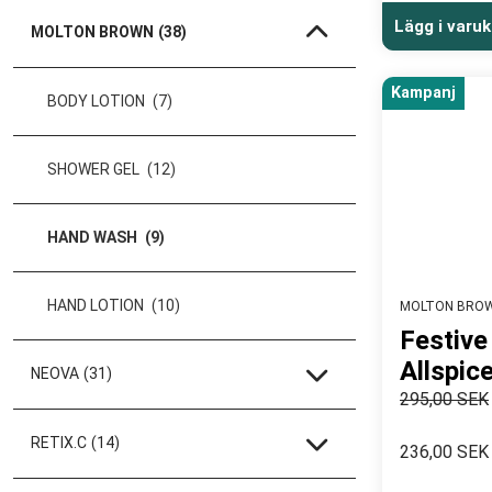
Lägg i varu
MOLTON BROWN
(38)
Kampanj
BODY LOTION
(7)
SHOWER GEL
(12)
HAND WASH
(9)
HAND LOTION
(10)
MOLTON BRO
Festive
Allspic
NEOVA
(31)
295,00 SEK
RETIX.C
(14)
236,00 SEK