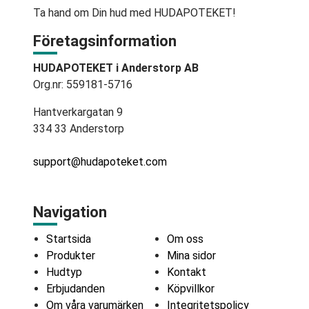
Ta hand om Din hud med HUDAPOTEKET!
Företagsinformation
HUDAPOTEKET i Anderstorp AB
Org.nr: 559181-5716
Hantverkargatan 9
334 33 Anderstorp
support@hudapoteket.com
Navigation
Startsida
Om oss
Produkter
Mina sidor
Hudtyp
Kontakt
Erbjudanden
Köpvillkor
Om våra varumärken
Integritetspolicy