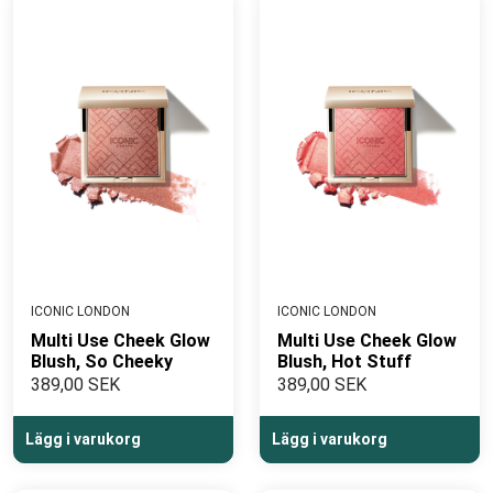
att deras produkter har en vetenskaplig grund som
säkerställer både effektivitet och säkerhet.
SYNCHROLINE®
- Scientifically Proven Skincare
ICONIC LONDON
ICONIC LONDON
Multi Use Cheek Glow
Multi Use Cheek Glow
Blush, So Cheeky
Blush, Hot Stuff
389,00 SEK
389,00 SEK
Lägg i varukorg
Lägg i varukorg